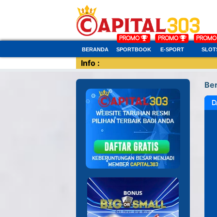
PROMO
PROMO
PROM
BERANDA
SPORTBOOK
E-SPORT
SLOT
Info :
Selamat datang
Be
D