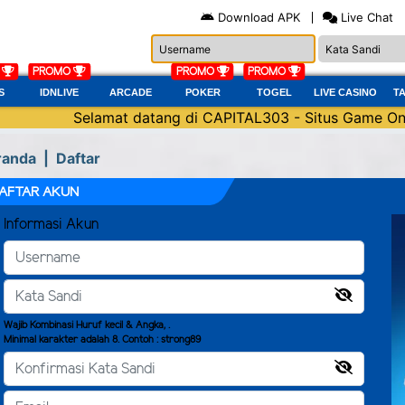
Download APK
Live Chat
O
PROMO
PROMO
PROMO
S
IDNLIVE
ARCADE
POKER
TOGEL
LIVE CASINO
T
 di CAPITAL303 - Situs Game Online Terlengkap , Terb
randa
Daftar
AFTAR AKUN
Informasi Akun
Wajib Kombinasi Huruf kecil & Angka, .
Minimal karakter adalah 8. Contoh : strong89